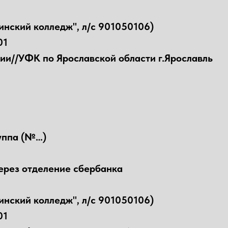
нский колледж", л/с 901050106)
01
ии//УФК по Ярославской области г.Ярославль
уппа (№…)
ерез отделение сбербанка
нский колледж", л/с 901050106)
01