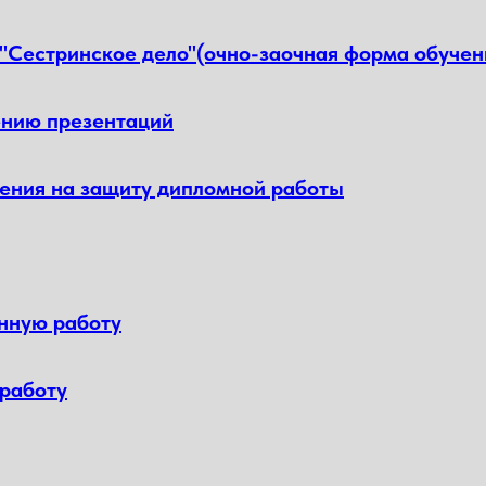
"Сестринское дело"(очно-заочная форма обучени
ению презентаций
ления на защиту дипломной работы
нную работу
 работу