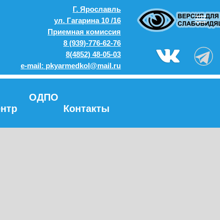
Г. Ярославль
ул. Гагарина 10 /16
Приемная комиссия
8 (939)-776-62-76
8(4852) 48-05-03
e-mail: pkyarmedkol@mail.ru
ОДПО
нтр
Контакты