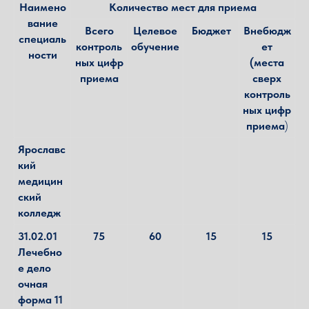
Наимено
Количество мест для приема
вание
Всего
Целевое
Бюджет
Внебюдж
специаль
контроль
обучение
ет
ности
ных цифр
(места
приема
сверх
контроль
ных цифр
приема
)
Ярославс
кий
медицин
ский
колледж
31.02.01
75
60
15
15
Лечебно
е дело
очная
форма 11