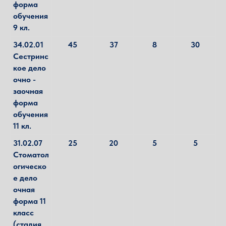
форма
обучения
9 кл.
34.02.01
45
37
8
30
Сестринс
кое дело
очно -
заочная
форма
обучения
11 кл.
31.02.07
25
20
5
5
Стоматол
огическо
е дело
очная
форма 11
класс
(стадия