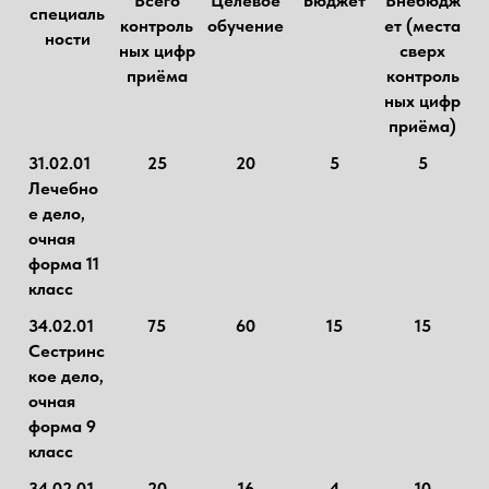
Всего
Целевое
Бюджет
Внебюдж
специаль
контроль
обучение
ет (места
ности
ных цифр
сверх
приёма
контроль
ных цифр
приёма)
31.02.01
25
20
5
5
Лечебно
е дело,
очная
форма 11
класс
34.02.01
75
60
15
15
Сестринс
кое дело,
очная
форма 9
класс
34.02.01
20
16
4
10