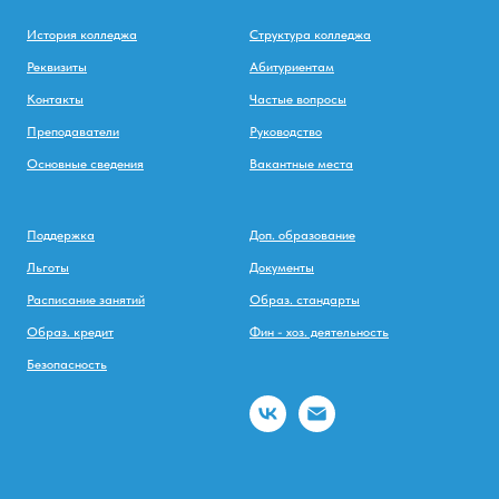
История колледжа
Структура колледжа
Реквизиты
Абитуриентам
Контакты
Частые вопросы
Преподаватели
Руководство
Основные сведения
Вакантные места
Поддержка
Доп. образование
Льготы
Документы
Расписание занятий
Образ. стандарты
Образ. кредит
Фин - хоз. деятельность
Безопасность