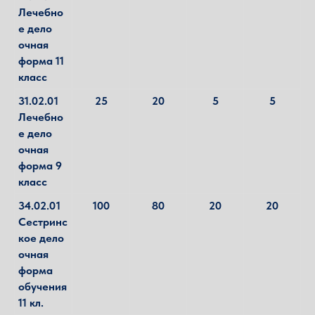
Лечебно
е дело
очная
форма 11
класс
31.02.01
25
20
5
5
Лечебно
е дело
очная
форма 9
класс
34.02.01
100
80
20
20
Сестринс
кое дело
очная
форма
обучения
11 кл.